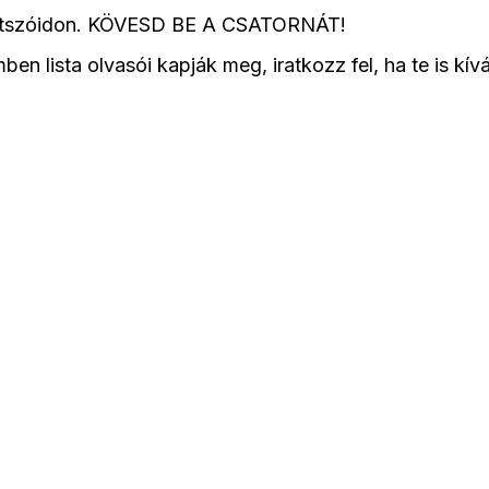
lejátszóidon. KÖVESD BE A CSATORNÁT!
n lista olvasói kapják meg, iratkozz fel, ha te is kív