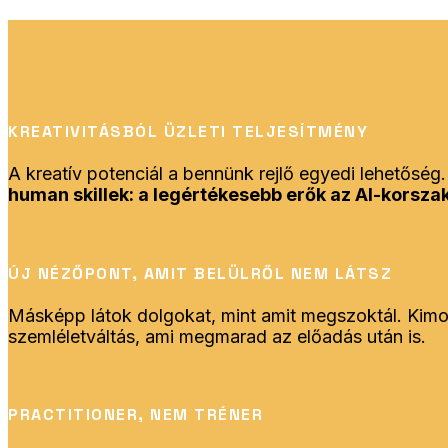
KREATIVITÁSBÓL ÜZLETI TELJESÍTMÉNY
A kreatív potenciál a bennünk rejlő egyedi lehetőség.
human skillek: a legértékesebb erők az AI-korsza
ÚJ NÉZŐPONT, AMIT BELÜLRŐL NEM LÁTSZ
Másképp látok dolgokat, mint amit megszoktál. Kim
szemléletváltás, ami megmarad az előadás után is.
PRACTITIONER, NEM TRÉNER