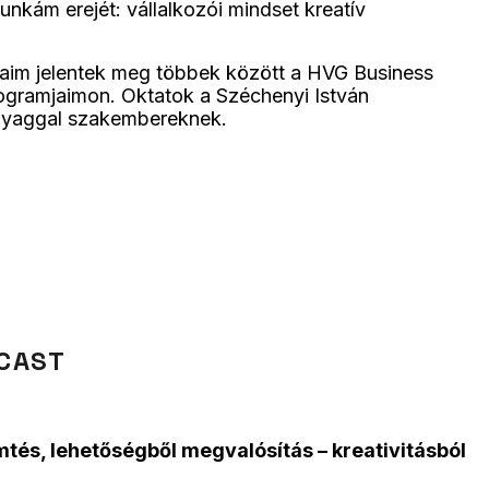
munkám erejét: vállalkozói mindset kreatív
rásaim jelentek meg többek között a HVG Business
ogramjaimon. Oktatok a Széchenyi István
sanyaggal szakembereknek.
DCAST
mtés, lehetőségből megvalósítás – kreativitásból