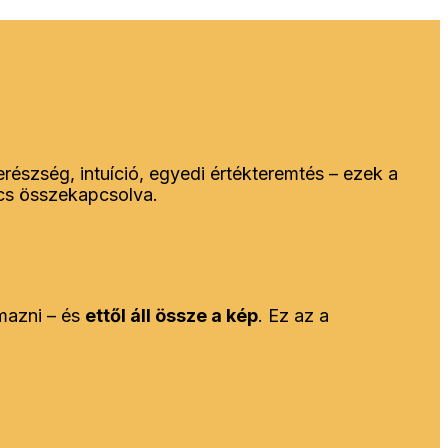
erészség, intuíció, egyedi értékteremtés – ezek a
cs összekapcsolva.
mazni – és
ettől áll össze a kép
. Ez az a