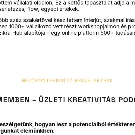
ttem vállalati oldalon. Ez a kettős tapasztalat adja a 
érletezés, flow, egyedi értékek.
 több száz szakértővel készítettem interjút, szakmai í
sen 1000+ vállalkozó vett részt workshopjaimon és pr
Szikra Hub alapítója – egy online platform 600+ tudá
NÉZŐPONTFRISSÍTŐ BESZÉLGETÉSK
EMBEN – ÜZLETI KREATIVITÁS PO
beszélgetünk, hogyan lesz a potenciálból értéktere
magunkat elemünkben.