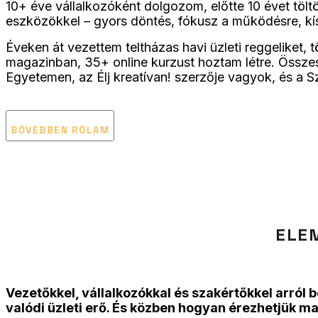
10+ éve vállalkozóként dolgozom, előtte 10 évet töltö
eszközökkel – gyors döntés, fókusz a működésre, kís
Éveken át vezettem teltházas havi üzleti reggeliket,
magazinban, 35+ online kurzust hoztam létre. Össze
Egyetemen, az Élj kreatívan! szerzője vagyok, és a 
BŐVEBBEN RÓLAM
ELEM
Vezetőkkel, vállalkozókkal és szakértőkkel arról 
valódi üzleti erő. És közben hogyan érezhetjük 