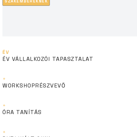
SZAKEMBEREKNEK
0
ÉV
ÉV VÁLLALKOZÓI TAPASZTALAT
0
+
WORKSHOPRÉSZVEVŐ
0
+
ÓRA TANÍTÁS
0
+