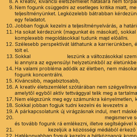
A kreatív, kíváncsi életszemlélet hatására nem torpa
Nem fogunk csüggedni az esetleges kritika miatt, m
teljesítményünket. Legközelebb bátrabban kérdezün
egy feladatot.
Jobban fogjuk kezelni a teljesítményelvárás, a határ
Ha sokat kérdezünk (magunkat és másokat), sokkal j
komplexebb megoldásokkal tudunk majd előállni.
Szélesebb perspektívát láthatunk a karrierünkben, é
tölt el.
Sokkal
reziliensebbek
leszünk a változásokkal szemb
ki annyira az egyensúlyi helyzetünkből az életünkbe
Ha valami probléma adódik az életben, nem másokat 
fogunk koncentrálni.
Kíváncsibb, magabiztosabb,
szabadabb gyereket fog
A kreatív életszemlélet szótárában nem szégyellnivaló
amelytől egyből aktív tettvággyal telik meg a tartalma
Nem elégszünk meg egy számunkra kényelmetlen, kelle
Sokkal jobban fogjuk tudni kezelni és levezetni a
str
A párkapcsolatunk új virágzásnak indul, mert máské
Kreatív problémamegoldó technikákat
megismerve so
és tovább fogunk rá emlékezni, illetve segítségével 
Kritikusabban
kezeljük a közösségi médiából érkező 
Hatékonyabban fogjuk kezelni a hétköznapok komple