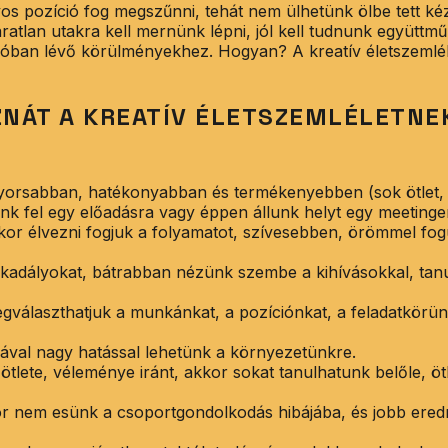
 pozíció fog megszűnni, tehát nem ülhetünk ölbe tett kéz
áratlan utakra kell mernünk lépni, jól kell tudnunk együttm
ozóban lévő körülményekhez. Hogyan? A kreatív életszemlél
ZNÁT A KREATÍV ÉLETSZEMLÉLETNE
orsabban, hatékonyabban és termékenyebben (sok ötlet,
k fel egy előadásra vagy éppen állunk helyt egy meetinge
kkor élvezni fogjuk a folyamatot, szívesebben, örömmel fo
adályokat, bátrabban nézünk szembe a kihívásokkal, tan
gválaszthatjuk a munkánkat, a pozíciónkat, a feladatkörün
sával nagy hatással lehetünk a környezetünkre.
tlete, véleménye iránt, akkor sokat tanulhatunk belőle, öt
or nem esünk a csoportgondolkodás hibájába, és jobb ere