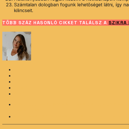
Számtalan dologban fogunk lehetőséget látni, így na
kilincseit.
TÖBB SZÁZ HASONLÓ CIKKET TALÁLSZ A
SZIKRA
POSTED BY
EVASZLFK
SHARE
TWEET
PIN IT
SHARE
SEND
PREVIOUS READING
HAT TENNIVALÓ, HOGY FEL
KREATÍVAN!
NEXT READING
A KREATIVITÁS FEJLESZTÉSE –