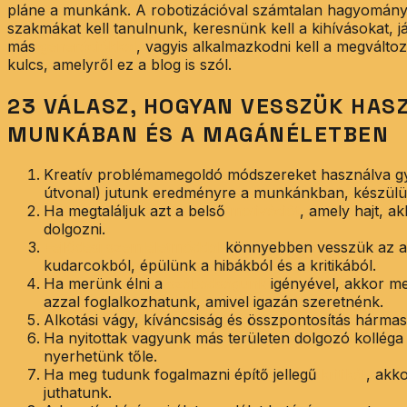
pláne a munkánk. A robotizációval számtalan hagyományos
szakmákat kell tanulnunk, keresnünk kell a kihívásokat, j
más
generációkkal
, vagyis alkalmazkodni kell a megvált
kulcs, amelyről ez a blog is szól.
23 VÁLASZ, HOGYAN VESSZÜK HAS
MUNKÁBAN ÉS A MAGÁNÉLETBEN
Kreatív problémamegoldó módszereket használva gy
útvonal) jutunk eredményre a munkánkban, készülün
Ha megtaláljuk azt a belső
motivációt
, amely hajt, a
dolgozni.
Fejlődési szemléletmóddal
könnyebben vesszük az ak
kudarcokból, épülünk a hibákból és a kritikából.
Ha merünk élni a
szabadságunk
igényével, akkor me
azzal foglalkozhatunk, amivel igazán szeretnénk.
Alkotási vágy, kíváncsiság és összpontosítás hárma
Ha nyitottak vagyunk más területen dolgozó kolléga ö
nyerhetünk tőle.
Ha meg tudunk fogalmazni építő jellegű
kritikát
, akk
juthatunk.