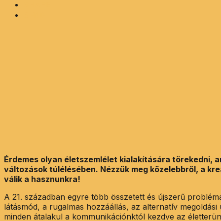
SHARE
SEND
Érdemes olyan életszemlélet kialakítására törekedni, 
változások túlélésében. Nézzük meg közelebbről, a kre
válik a hasznunkra!
A 21. században egyre több összetett és újszerű problém
látásmód, a rugalmas hozzáállás, az alternatív megoldási
minden átalakul a kommunikációnktól kezdve az életterünk