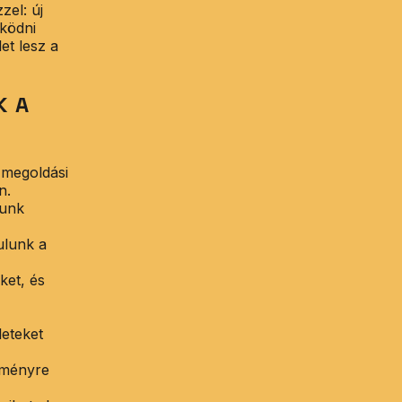
zel: új
űködni
et lesz a
K A
 megoldási
n.
gunk
ulunk a
ket, és
leteket
dményre