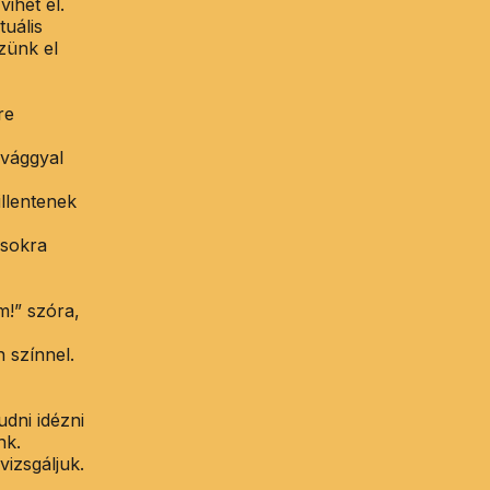
ihet el.
uális
zünk el
re
svággyal
llentenek
ásokra
m!” szóra,
 színnel.
dni idézni
nk.
vizsgáljuk.