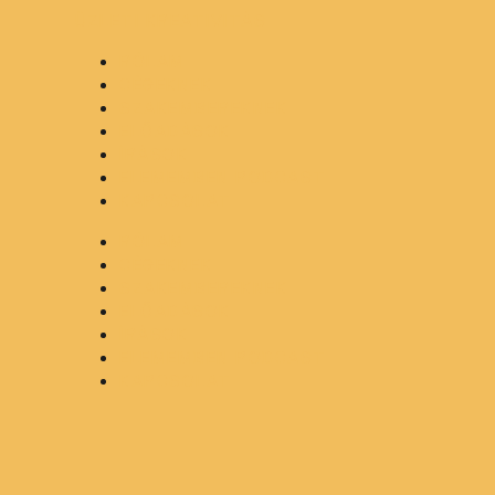
ÜZLETI KREATIVITÁS
RÓLAM
CÉGEKNEK
SZAKEMBEREKNEK
ELŐADÁSOK
ÍRÁSOK
ELEMEMBEN PODCAST
KAPCSOLAT
RÓLAM
CÉGEKNEK
SZAKEMBEREKNEK
ELŐADÁSOK
ÍRÁSOK
ELEMEMBEN PODCAST
KAPCSOLAT