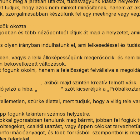
nunk meg a járatlan utaktól, tudásvágyunk klassz helyekre v
ert tudjuk, hogy azok nem minket minősítenek, hanem az akt
k, szorgalmasabban készülünk fel egy meetingre vagy vég
idők okozta
stresszt.
obban és több nézőpontból látjuk át majd a helyzetet, ami
s olyan irányban indulhatunk el, ami lelkesedéssel és tudá
en, vagyis a lelki állóképességünk megerősödik, és nem bi
n bekövetkezett változások.
fogunk okolni, hanem a felelősséget felvállalva a megold
unk tudni nevelni
, akiből majd szintén kreatív felnőtt válik.
 jelző a hiba. „
Hibáztam!
” szót kicseréljük a „Próbálkozta
.
metlen, szürke élettel, mert tudjuk, hogy a világ tele van
esszt.
pp fogunk tekinteni számos helyzetre.
kkal gyorsabban tanulunk meg bármit, jobban fel fogjuk tu
költségeket, családi utazást, vagy éppen célokat tervezhetü
információanyagot, és több forrásból, szempontból is meg
x feladatait.