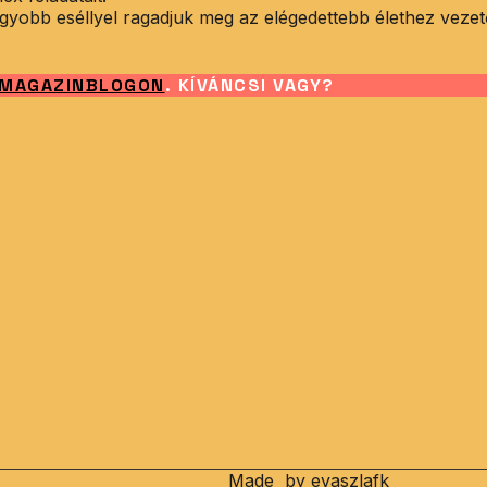
gyobb eséllyel ragadjuk meg az elégedettebb élethez vezet
 MAGAZINBLOGON
. KÍVÁNCSI VAGY?
SZABADÍTSD A KREATÍV POTENCIÁLT AZ ÉLETEDBEN –
 5 GYAKORLAT A SZIKRÁZÓ ELMÉÉRT
Made
by evaszlafk