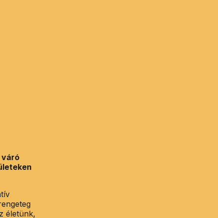
 váró
ületeken
tív
 rengeteg
z életünk,