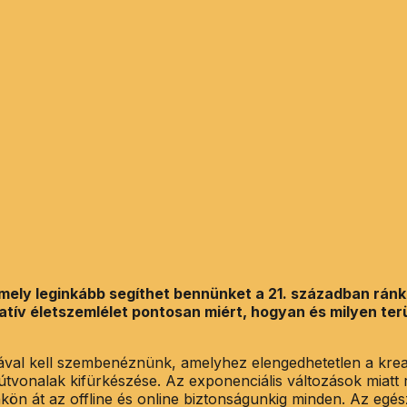
amely leginkább segíthet bennünket a 21. században ránk
atív életszemlélet pontosan miért, hogyan és milyen ter
ával kell szembenéznünk, amelyhez elengedhetetlen a krea
 útvonalak kifürkészése. Az exponenciális változások miatt
ön át az offline és online biztonságunkig minden. Az egés