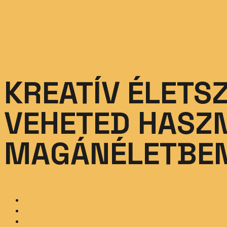
KREATÍV
KREATÍV ÉLETS
VEHETED HASZN
MAGÁNÉLETBE
SHARE
TWEET
PIN IT